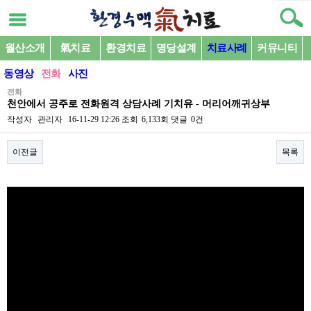
월산소개
氣치료
환경치료
명당설계
치료사례
커뮤니티
동영상
전화
사진
전화
천안에서 공주로 전화원격 상담사례 기치유 - 머리어깨귀상부
작성자
관리자
16-11-29 12:26
조회
6,133회
댓글
0건
이전글
목록
본문