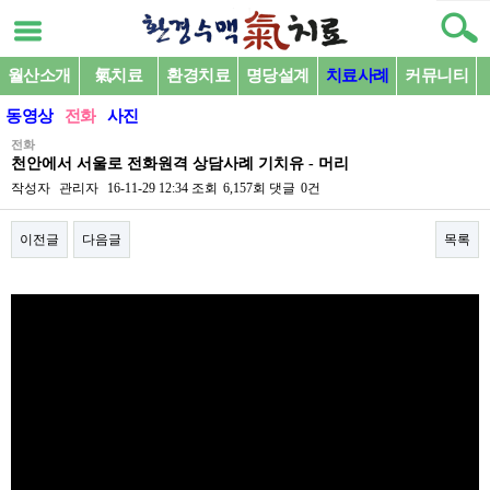
월산소개
氣치료
환경치료
명당설계
치료사례
커뮤니티
동영상
전화
사진
전화
천안에서 서울로 전화원격 상담사례 기치유 - 머리
작성자
관리자
16-11-29 12:34
조회
6,157회
댓글
0건
이전글
다음글
목록
본문